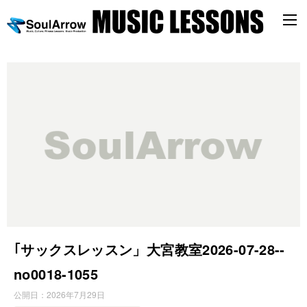
す
べ
て
の
記
事
｢サックスレッスン」大宮教室2026-07-28-­
no0018-­1055
公開日：
2026年7月29日