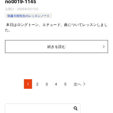
no0019-1145
公開日：
2026年2月10日
依藤大樹先生のレッスンノート
本日はロングトーン、エチュード、曲についてレッスンしまし
た。
続きを読む
1
2
3
4
5
次へ