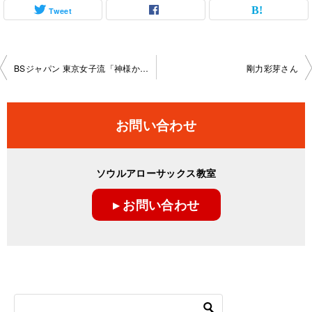
Tweet
投
BSジャパン 東京女子流「神様からの宿題」
剛力彩芽さん
稿
ナ
お問い合わせ
ビ
ゲ
ソウルアローサックス教室
ー
▸ お問い合わせ
シ
ョ
ン