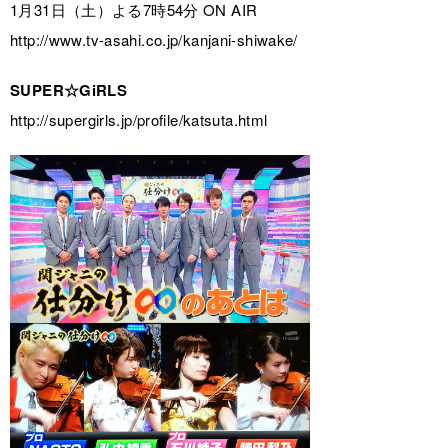
1月31日（土）よる7時54分 ON AIR
http://www.tv-asahi.co.jp/kanjani-shiwake/
SUPER☆GiRLS
http://supergirls.jp/profile/katsuta.html