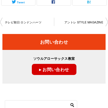
Tweet
投
テレビ朝日 ロンドンハーツ
アントレ STYLE MAGAZINE
稿
ナ
お問い合わせ
ビ
ゲ
ソウルアローサックス教室
ー
▸ お問い合わせ
シ
ョ
ン