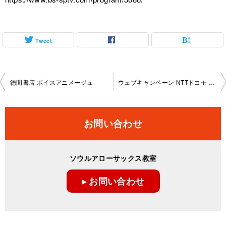
Tweet
投
徳間書店 ボイスアニメージュ
ウェブキャンペーン NTTドコモ presents うた手紙
稿
ナ
お問い合わせ
ビ
ゲ
ソウルアローサックス教室
ー
▸ お問い合わせ
シ
ョ