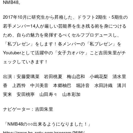
NMB48。
2017年10月に研究生から昇格した、ドラフト2期生・5期生の
若手メンバー14人が厳しい芸能界を生き残る術を身につける
ため、自らの魅力を発揮するべくセルフプロデュースし、
「私プレゼン」をします！各メンバーの「私プレゼン」を
Youtuberとして活躍中の「女子力オバケ」こと吉田朱里がチ
ェックしていきます！
出演：安藤愛璃菜 岩田桃夏 梅山恋和 小嶋花梨 清水里
香 上西怜 中川美音 本郷柚巴 堀詩音 水田詩織 溝川
実来 安田桃寧 山田寿々 山本彩加
ナビゲーター：吉田朱里
「NMB48の○○出来るようになりました！」
https://www.bs-sptv.com/program/3686/