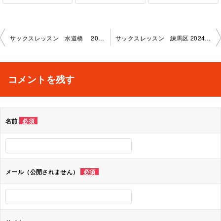
投
サックスレッスン 水道橋 2024-7-11-no0019-1145
サックスレッスン 練馬区 2024-8-11-no0019-1136
稿
ナ
コメントを残す
ビ
ゲ
名前
必須
ー
シ
ョ
メール（公開されません）
必須
ン