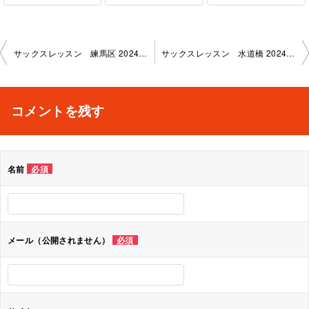
投
サックスレッスン 練馬区 2024-10-30-no0019-1136
サックスレッスン 水道橋 2024-10-29-no0019-1145
稿
ナ
コメントを残す
ビ
ゲ
名前
必須
ー
シ
ョ
メール（公開されません）
必須
ン