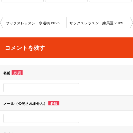
投
サックスレッスン 水道橋 2025-1-14-no0019-1145
サックスレッスン 練馬区 2025-1-11-no0019-1136
稿
ナ
コメントを残す
ビ
ゲ
名前
必須
ー
シ
ョ
メール（公開されません）
必須
ン