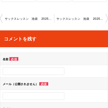
投
サックスレッスン 池袋 2025-11-10-no0019-1145
サックスレッスン 池袋 2025-12-18-no0019-1145
稿
ナ
コメントを残す
ビ
ゲ
名前
必須
ー
シ
ョ
メール（公開されません）
必須
ン