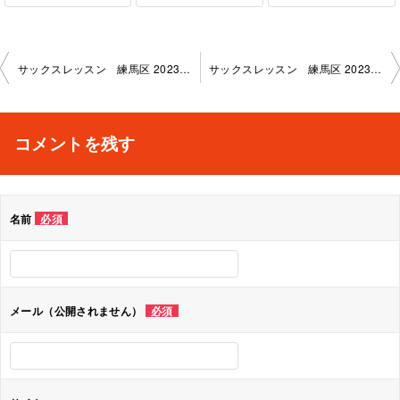
投
サックスレッスン 練馬区 2023-1-29-no0019-1136
サックスレッスン 練馬区 2023-2-17-no0019-1136
稿
ナ
コメントを残す
ビ
ゲ
名前
必須
ー
シ
ョ
メール（公開されません）
必須
ン