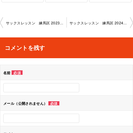
投
サックスレッスン 練馬区 2023-2-15-no0019-1136
サックスレッスン 練馬区 2024-3-18-no0019-1136
稿
ナ
コメントを残す
ビ
ゲ
名前
必須
ー
シ
ョ
メール（公開されません）
必須
ン