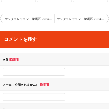
投
サックスレッスン 練馬区 2024-4-19-no0019-1136
サックスレッスン 練馬区 2024-5-17-no0019-1136
稿
ナ
コメントを残す
ビ
ゲ
名前
必須
ー
シ
ョ
メール（公開されません）
必須
ン