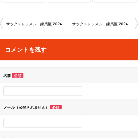
投
サックスレッスン 練馬区 2024-9-14-no0019-1136
サックスレッスン 練馬区 2024-10-14-no0019-1136
稿
ナ
コメントを残す
ビ
ゲ
名前
必須
ー
シ
ョ
メール（公開されません）
必須
ン