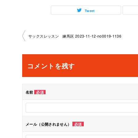
Tweet
投
サックスレッスン 練馬区 2023-11-12-no0019-1136
稿
ナ
コメントを残す
ビ
ゲ
名前
必須
ー
シ
メール（公開されません）
必須
ョ