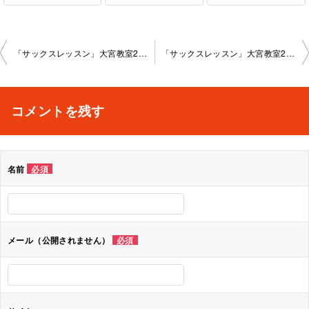
投
「サックスレッスン」大宮教室2023-10-10-­no0018-­1055
「サックスレッスン」大宮教室2023-11-08-­no0018-­1055
稿
ナ
コメントを残す
ビ
ゲ
名前
必須
ー
シ
ョ
メール（公開されません）
必須
ン