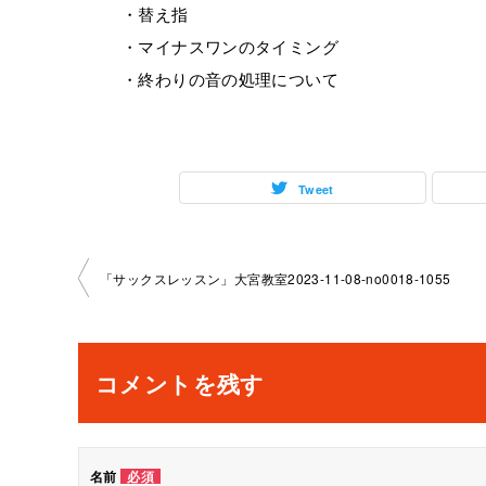
・替え指
・マイナスワンのタイミング
・終わりの音の処理について
Tweet
投
「サックスレッスン」大宮教室2023-11-08-­no0018-­1055
稿
ナ
コメントを残す
ビ
ゲ
名前
必須