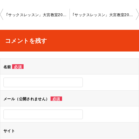
投
｢サックスレッスン」大宮教室2024-12-10-­no0018-­1055
｢サックスレッスン」大宮教室2025-01-07-­no0018-­1055
稿
ナ
コメントを残す
ビ
ゲ
名前
必須
ー
シ
ョ
メール（公開されません）
必須
ン
サイト