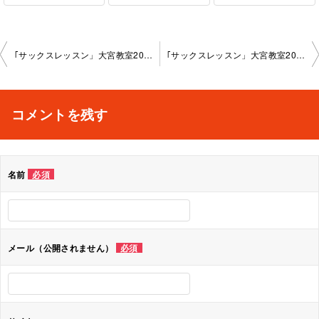
投
｢サックスレッスン」大宮教室2024-1-26-­no0018-­1055
｢サックスレッスン」大宮教室2024-2-26-­no0018-­1055
稿
ナ
コメントを残す
ビ
ゲ
名前
必須
ー
シ
ョ
メール（公開されません）
必須
ン