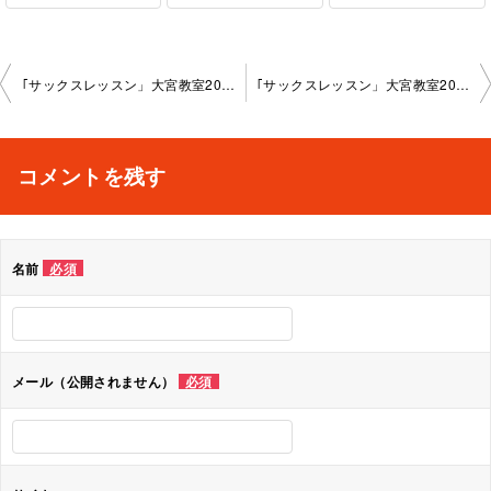
投
｢サックスレッスン」大宮教室2024-7-30-­no0018-­1055
｢サックスレッスン」大宮教室2024-8-5-­no0018-­1055
稿
ナ
コメントを残す
ビ
ゲ
名前
必須
ー
シ
ョ
メール（公開されません）
必須
ン