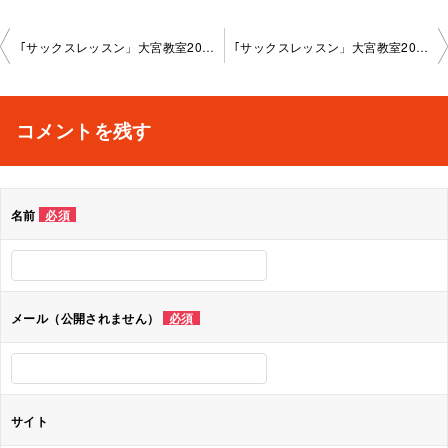
投
｢サックスレッスン」大宮教室2024-8-5-­no0018-­1055
｢サックスレッスン」大宮教室2024-9-24-­no0018-­1055
稿
ナ
コメントを残す
ビ
ゲ
名前
必須
ー
シ
ョ
メール（公開されません）
必須
ン
サイト