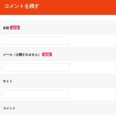
ナ
コメントを残す
ビ
ゲ
名前
必須
ー
シ
ョ
メール（公開されません）
必須
ン
サイト
コメント