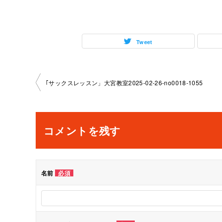
Tweet
投
｢サックスレッスン」大宮教室2025-02-26-­no0018-­1055
稿
ナ
コメントを残す
ビ
ゲ
名前
必須
ー
シ