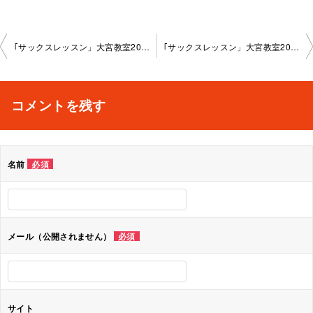
投
｢サックスレッスン」大宮教室2025-02-24-­no0018-­1055
｢サックスレッスン」大宮教室2025-03-30-­no0018-­1055
稿
ナ
コメントを残す
ビ
ゲ
名前
必須
ー
シ
ョ
メール（公開されません）
必須
ン
サイト