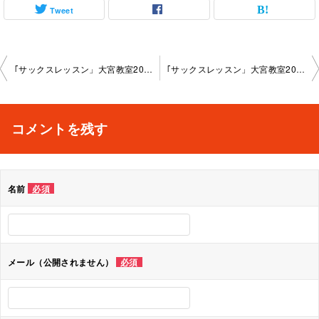
Tweet
投
｢サックスレッスン」大宮教室2025-04-22-­no0018-­1055
｢サックスレッスン」大宮教室2025-05-26-­no0018-­1055
稿
ナ
コメントを残す
ビ
ゲ
名前
必須
ー
シ
ョ
メール（公開されません）
必須
ン