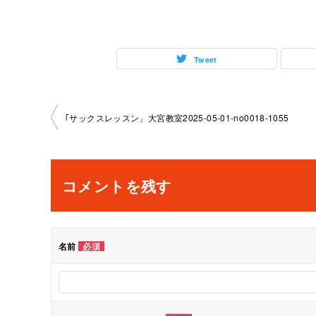
Tweet
投
｢サックスレッスン」大宮教室2025-05-01-­no0018-­1055
稿
ナ
コメントを残す
ビ
ゲ
名前
必須
ー
シ