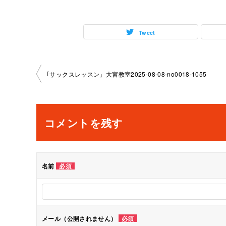
Tweet
投
｢サックスレッスン」大宮教室2025-08-08-­no0018-­1055
稿
ナ
コメントを残す
ビ
ゲ
名前
必須
ー
シ
メール（公開されません）
必須
ョ