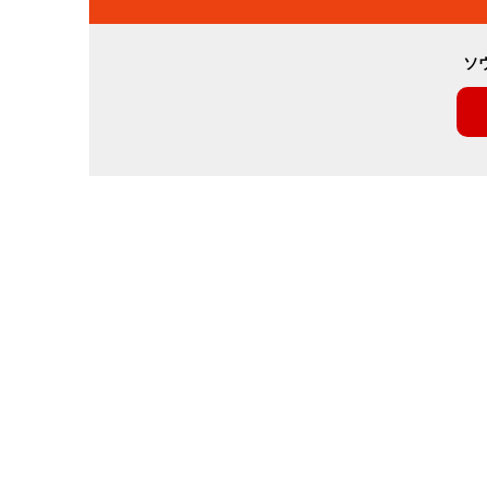
ビ
ソ
ゲ
ー
シ
ョ
ン