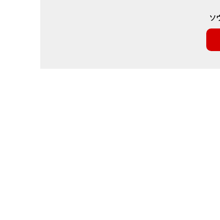
ビ
ソ
ゲ
ー
シ
ョ
ン