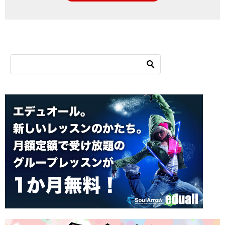
シ
ョ
ン