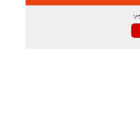
ビ
ソ
ゲ
ー
シ
ョ
ン