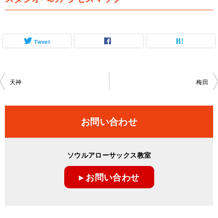
Tweet
投
天神
梅田
稿
ナ
お問い合わせ
ビ
ゲ
ソウルアローサックス教室
ー
▸ お問い合わせ
シ
ョ