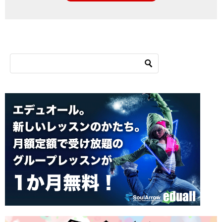
シ
ョ
ン