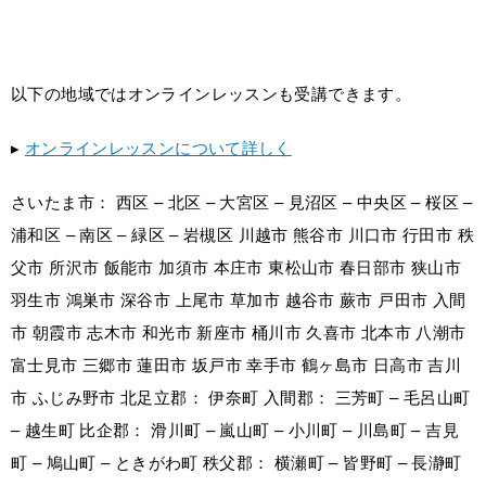
以下の地域ではオンラインレッスンも受講できます。
▸
オンラインレッスンについて詳しく
さいたま市： 西区 – 北区 – 大宮区 – 見沼区 – 中央区 – 桜区 –
浦和区 – 南区 – 緑区 – 岩槻区 川越市 熊谷市 川口市 行田市 秩
父市 所沢市 飯能市 加須市 本庄市 東松山市 春日部市 狭山市
羽生市 鴻巣市 深谷市 上尾市 草加市 越谷市 蕨市 戸田市 入間
市 朝霞市 志木市 和光市 新座市 桶川市 久喜市 北本市 八潮市
富士見市 三郷市 蓮田市 坂戸市 幸手市 鶴ヶ島市 日高市 吉川
市 ふじみ野市 北足立郡： 伊奈町 入間郡： 三芳町 – 毛呂山町
– 越生町 比企郡： 滑川町 – 嵐山町 – 小川町 – 川島町 – 吉見
町 – 鳩山町 – ときがわ町 秩父郡： 横瀬町 – 皆野町 – 長瀞町