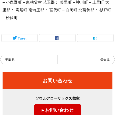
– 小鹿野町 – 東秩父村 児玉郡： 美里町 – 神川町 – 上里町 大
里郡： 寄居町 南埼玉郡： 宮代町 – 白岡町 北葛飾郡： 杉戸町
– 松伏町
Tweet
投
千葉県
愛知県
稿
ナ
お問い合わせ
ビ
ゲ
ソウルアローサックス教室
ー
▸ お問い合わせ