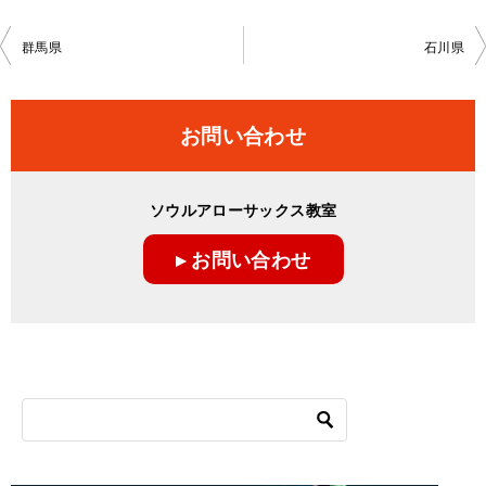
投
群馬県
石川県
稿
ナ
お問い合わせ
ビ
ゲ
ソウルアローサックス教室
ー
▸ お問い合わせ
シ
ョ
ン