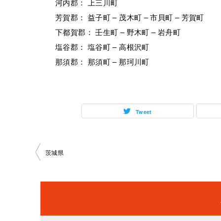
河内郡： 上三川町
芳賀郡： 益子町 – 茂木町 – 市貝町 – 芳賀町
下都賀郡： 壬生町 – 野木町 – 岩舟町
塩谷郡： 塩谷町 – 高根沢町
那須郡： 那須町 – 那珂川町
Tweet
投
茨城県
稿
ナ
ビ