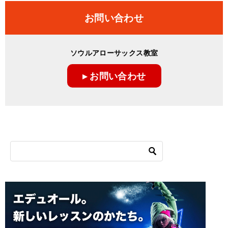
ナ
お問い合わせ
ビ
ゲ
ソウルアローサックス教室
ー
▸ お問い合わせ
シ
ョ
ン