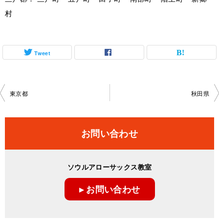
村
Tweet
投
東京都
秋田県
稿
ナ
お問い合わせ
ビ
ゲ
ソウルアローサックス教室
ー
▸ お問い合わせ
シ