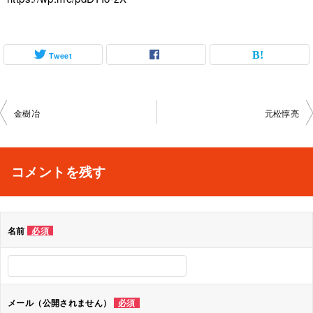
Tweet
投
金樹冶
元松惇亮
稿
ナ
コメントを残す
ビ
ゲ
名前
必須
ー
シ
ョ
メール（公開されません）
必須