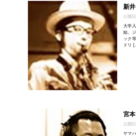
新井
公開日
大学
始。
ック
ドリ [
宮本
公開日
ヤマ