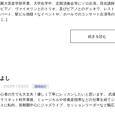
学園大音楽学部卒業。大学在学中、定期演奏会等にソロ出演。現在講師
、ピアノ、ヴァイオリンとのトリオ、及びピアノとのデュオで、レスト
デパート、駅ビル他様々なイベントや、ホールでのコンサート出演等の
[…]
続きを読む
よし
：
2022年1月20日
講師紹介
初心者の方でも大丈夫！優しく丁寧にレッスンしたいと思います。 武
クラリネット科卒業後、ミュージカルや吹奏楽指導などの仕事を経てジ
クスに転向。首都圏中心にジャズライブ、セッションリーダーなど幅広