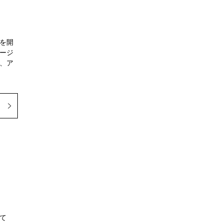
を開
ージ
、ア
て