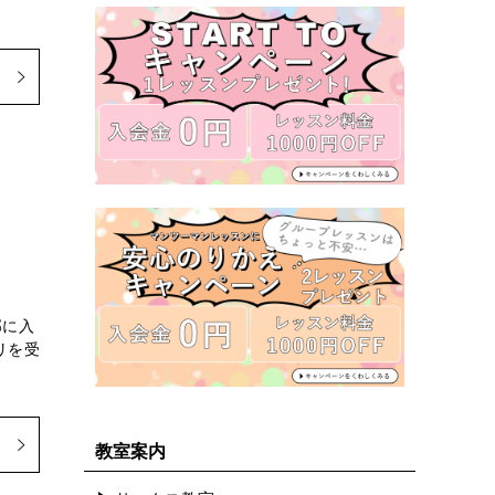
部に入
リを受
教室案内