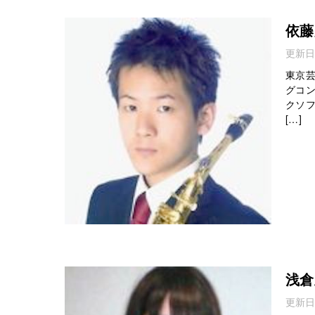
依藤
更新日
東京
グコ
クソフ
[…]
浅倉
更新日