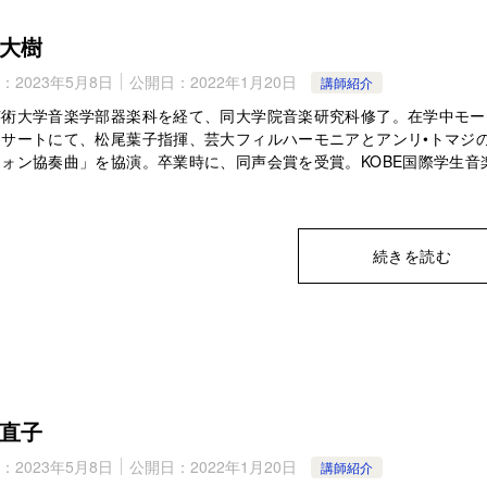
大樹
：
2023年5月8日
公開日：
2022年1月20日
講師紹介
芸術大学音楽学部器楽科を経て、同大学院音楽研究科修了。在学中モー
ンサートにて、松尾葉子指揮、芸大フィルハーモニアとアンリ•トマジ
ォン協奏曲」を協演。卒業時に、同声会賞を受賞。KOBE国際学生音
続きを読む
直子
：
2023年5月8日
公開日：
2022年1月20日
講師紹介