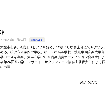
冶
：
2023年1月24日
講師紹介
大館市出身。4歳よりピアノを始め、12歳より吹奏楽部にてサクソフ
始める。松戸市立第四中学校、柏市立柏高等学校、洗足学園音楽大学音
楽器コースを卒業。大学在学中に室内楽演奏オーディション合格者によ
奏会第24回室内楽コンサート、サクソフォーン協会主催音大生による
べに出演。
続きを読む