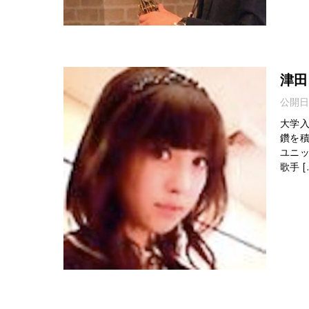
津田
公開日
大学
鑽を
ユニ
歌手 [