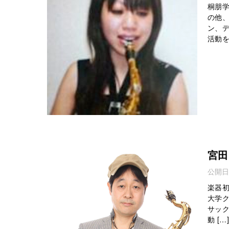
桐朋
の他
ン、
活動を 
宮田
公開日
楽器
大学
サッ
動 […]