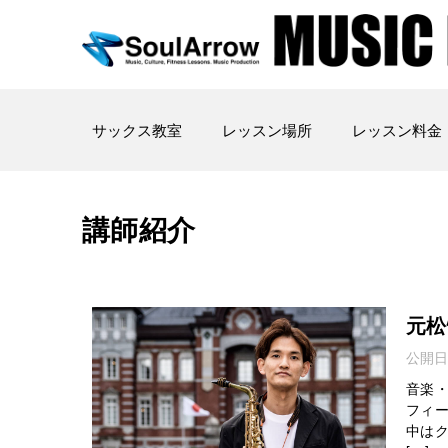
サックス教室
レッスン場所
レッスン料金
講師紹介
元松
公開日
音楽
フィ
中は