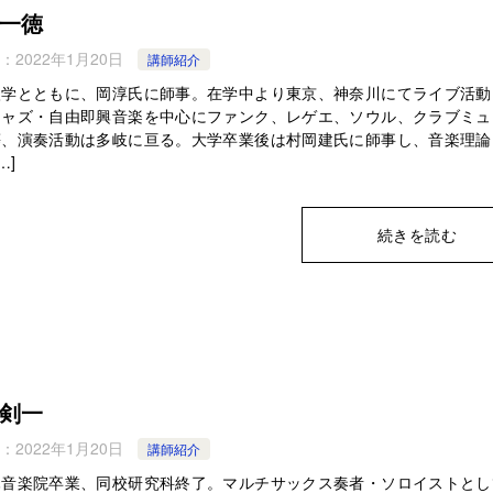
一徳
：
2022年1月20日
講師紹介
入学とともに、岡淳氏に師事。在学中より東京、神奈川にてライブ活動
ジャズ・自由即興音楽を中心にファンク、レゲエ、ソウル、クラブミュ
等、演奏活動は多岐に亘る。大学卒業後は村岡建氏に師事し、音楽理論
…]
続きを読む
剣一
：
2022年1月20日
講師紹介
ハ音楽院卒業、同校研究科終了。マルチサックス奏者・ソロイストとし