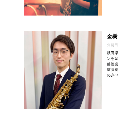
金樹
公開日
秋田県
ンを
部管
露演
の夕